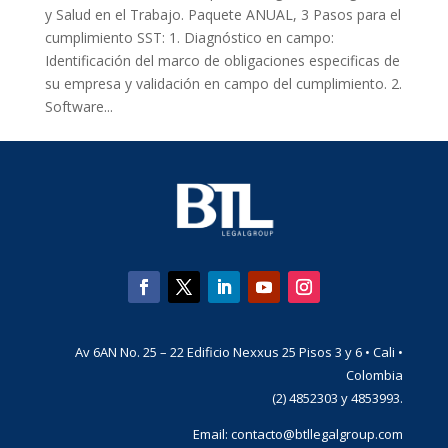
y Salud en el Trabajo. Paquete ANUAL, 3 Pasos para el
cumplimiento SST: 1. Diagnóstico en campo:
Identificación del marco de obligaciones especificas de
su empresa y validación en campo del cumplimiento. 2.
Software...
Av 6AN No. 25 – 22 Edificio Nexxus 25 Pisos 3 y 6 • Cali •
Colombia
(2) 4852303 y 4853993.
Email:
contacto@btllegalgroup.com