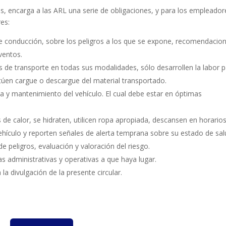
es, encarga a las ARL una serie de obligaciones, y para los empleador
es:
a de conducción, sobre los peligros a los que se expone, recomendacio
ventos.
os de transporte en todas sus modalidades, sólo desarrollen la labor 
ctúen cargue o descargue del material transportado.
za y mantenimiento del vehículo. El cual debe estar en óptimas
 de calor, se hidraten, utilicen ropa apropiada, descansen en horario
vehículo y reporten señales de alerta temprana sobre su estado de sal
 de peligros, evaluación y valoración del riesgo.
as administrativas y operativas a que haya lugar.
a divulgación de la presente circular.