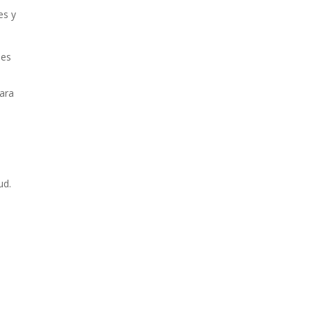
es y
nes
para
s
ud.