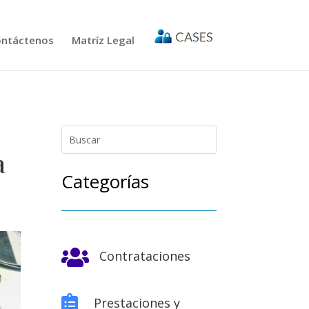
ntáctenos
Matríz Legal
a
Categorías

Contrataciones

Prestaciones y