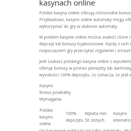
kasynach online
Polskie kasyna online oferują różnorodne bonu
Przykładowo, kasyno online automaty mogą ofe
wykorzystać do gry w ulubione automaty.
W polskim kasynie online można znaleźć różne r
depozyt lub bonusy lojalnościowe. Każdy z nich
rozpoczęciem gry przeczytać regulamin i zrozum
Jeśli szukasz polskiego kasyna online z wysoki
oferuje bonusy w postaci pieniędzy lub darmow
wysokości 100% depozytu, co oznacza, że jeśli 
Kasyno
Bonus powitalny
Wymagania
Polskie
100%
Wpłata min.
Kasyno
kasyno
depozytu
50 złotych
internet
online
Gry kasynowe polska to nie tylko automaty, ale t