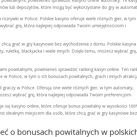
i powitalnymi, powinieneś sprawdzić kasyno online automaty. Te kas
inów lub depozytów, które mogą być wykorzystane do gry w automat
rozrywki w Polsce. Polskie kasyno oferuje wiele różnych gier, w tym
 wybrać grę, która najlepiej odpowiada Twoim umiejętnościom i
re chcą grać w gry kasynowe bez wychodzenia z domu. Polskie kasyna
y, ruletkę, blackjacka i wiele innych. Dzięki temu, możesz wybrać grę
ami powitalnymi, powinieneś sprawdzić ranking kasyn online. Ten ran
e w Polsce, w tym o ich bonusach powitalnych, grach i innych atrakcj
d graczy w Polsce. Oferują one wiele różnych gier, w tym automaty,
, możesz wybrać grę, która najlepiej odpowiada Twoim preferencjom.
je się kasyno online, które oferuje bonus powitalny w wysokości 10
est idealnym miejscem dla osób, które chcą grać w gry kasynowe be
ieć o bonusach powitalnych w polskic