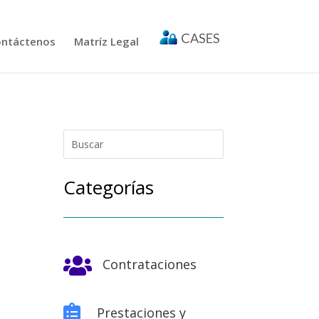
ntáctenos
Matríz Legal
Categorías

Contrataciones

Prestaciones y